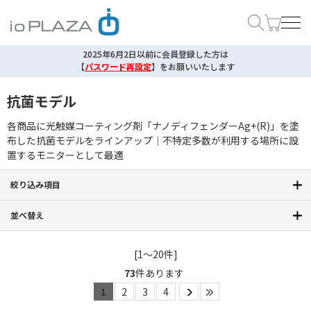
2025年6月2日以前に会員登録した方は
【
パスワード再設定
】
をお願いいたします
抗菌モデル
各商品に光触媒コーティング剤「ナノディフェンダーAg+(R)」を塗
布した抗菌モデルをラインアップ｜不特定多数が利用する場所に設
置するモニターとして最適
絞り込み項目
並べ替え
[1～20件]
73
件あります
1
2
3
4