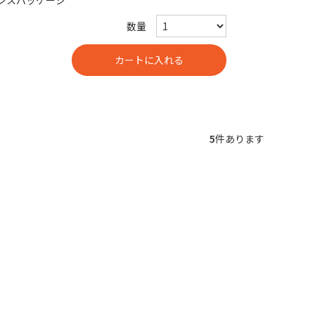
センスパッケージ
数量
5
件あります