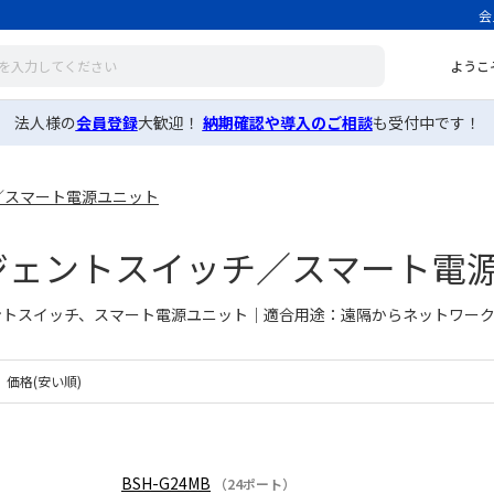
会
ようこ
法人様の
会員登録
大歓迎！
納期確認や導入のご相談
も受付中です！
／スマート電源ユニット
ジェントスイッチ／スマート電
ントスイッチ、スマート電源ユニット｜適合用途：遠隔からネットワー
価格(安い順)
BSH-G24MB
（24ポート）