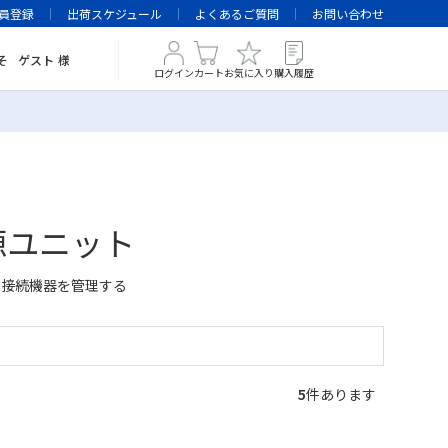
員登録
出荷スケジュール
よくあるご質問
お問い合わせ
そ
ゲスト
様
ログイン
カート
お気に入り
購入履歴
源ユニット
ク接続機器を管理する
5
件あります