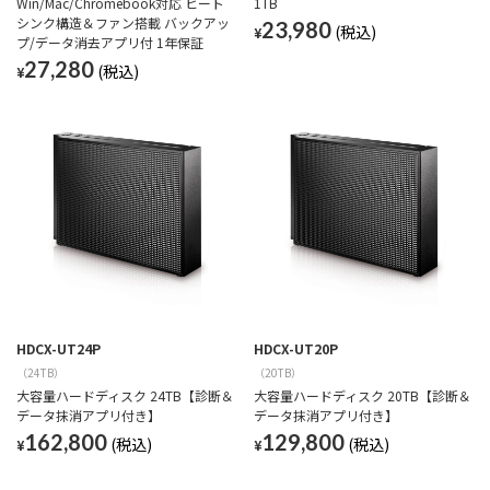
Win/Mac/Chromebook対応 ヒート
1TB
シンク構造＆ファン搭載 バックアッ
23,980
¥
プ/データ消去アプリ付 1年保証
27,280
¥
HDCX-UT24P
HDCX-UT20P
（24TB）
（20TB）
大容量ハードディスク 24TB【診断＆
大容量ハードディスク 20TB【診断＆
データ抹消アプリ付き】
データ抹消アプリ付き】
162,800
129,800
¥
¥