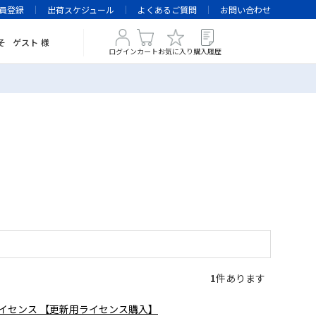
員登録
出荷スケジュール
よくあるご質問
お問い合わせ
そ
ゲスト
様
ログイン
カート
お気に入り
購入履歴
1
件あります
イセンス 【更新用ライセンス購入】