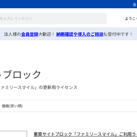
会
ようこ
法人様の
会員登録
大歓迎！
納期確認や導入のご相談
も受付中です！
トブロック
ファミリースマイル」の更新用ライセンス
価格(安い順)
悪質サイトブロック「ファミリースマイル」ご利用ラ