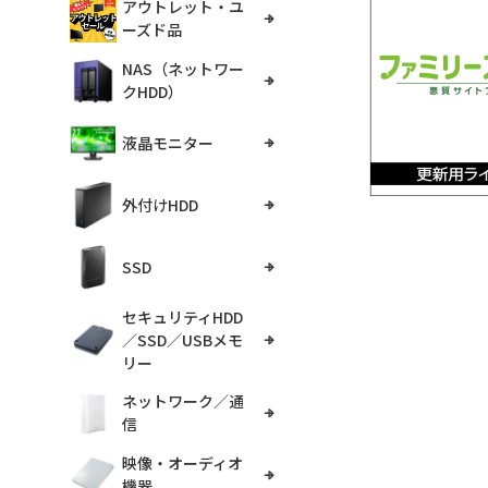
アウトレット・ユ
ーズド品
NAS（ネットワー
クHDD）
液晶モニター
外付けHDD
SSD
セキュリティHDD
／SSD／USBメモ
リー
ネットワーク／通
信
映像・オーディオ
機器