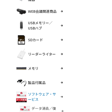
WEB会議関連商品
USBメモリー／
USBハブ
SDカード
リーダーライター
メモリ
製品付属品
ソフトウェア・サ
ービス
データ消去／復