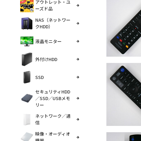
アウトレット・ユ
ーズド品
NAS（ネットワー
クHDD）
液晶モニター
外付けHDD
SSD
セキュリティHDD
／SSD／USBメモ
リー
ネットワーク／通
信
映像・オーディオ
機器