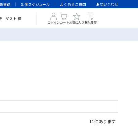
員登録
出荷スケジュール
よくあるご質問
お問い合わせ
そ
ゲスト
様
ログイン
カート
お気に入り
購入履歴
11
件あります