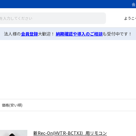
会
ようこ
法人様の
会員登録
大歓迎！
納期確認や導入のご相談
も受付中です！
価格(安い順)
新Rec-On(HVTR-BCTX3）用リモコン