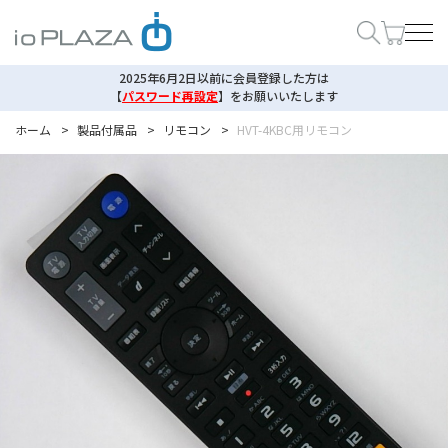
2025年6月2日以前に会員登録した方は
【
パスワード再設定
】
をお願いいたします
ホーム
>
製品付属品
>
リモコン
>
HVT-4KBC用リモコン