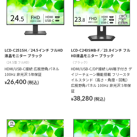
LCD-C251SH／24.5インチ フルHD
LCD-C243SMB-F／23.8インチ フル
液晶モニター ブラック
HD液晶モニター ブラック
（24.5型 フルHD）
（ブラック）
HDMI/USB-C接続 広視野角パネル
HDMI/USB-C/DP接続 LAN端子付き デ
100Hz 非光沢 5年保証
イジーチェーン機能搭載 フリースタ
イルスタンド（高さ・角度・回転）
26,400
¥
広視野角パネル 100Hz 非光沢 5年保
証
38,280
¥