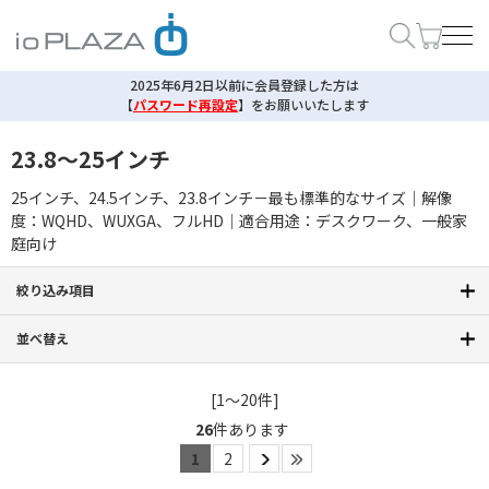
2025年6月2日以前に会員登録した方は
【
パスワード再設定
】
をお願いいたします
23.8～25インチ
25インチ、24.5インチ、23.8インチ－最も標準的なサイズ｜解像
度：WQHD、WUXGA、フルHD｜適合用途：デスクワーク、一般家
庭向け
絞り込み項目
並べ替え
[1～20件]
26
件あります
1
2