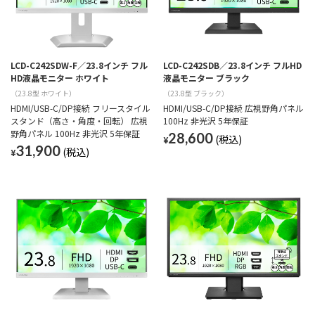
LCD-C242SDW-F／23.8インチ フル
LCD-C242SDB／23.8インチ フルHD
HD液晶モニター ホワイト
液晶モニター ブラック
（23.8型 ホワイト）
（23.8型 ブラック）
HDMI/USB-C/DP接続 フリースタイル
HDMI/USB-C/DP接続 広視野角パネル
スタンド（高さ・角度・回転） 広視
100Hz 非光沢 5年保証
野角パネル 100Hz 非光沢 5年保証
28,600
¥
31,900
¥