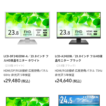
LCD-DF241EDW-A／23.8インチ フ
LCD-A241DB／23.8インチ フルHD液
ルHD液晶モニター ホワイト
晶モニター ブラック
（23.8型 ホワイト）
（23.8型 ブラック）
HDMI/DP/RGB接続 広視野角パネル
HDMI/RGB接続 広視野角パネル 75Hz
60Hz 非光沢 5年保証
非光沢 5年保証
29,480
24,640
¥
¥