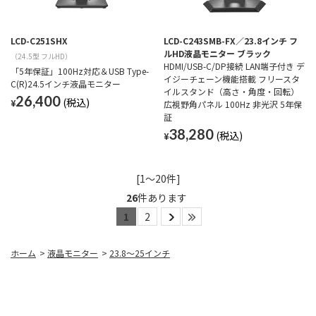
LCD-C251SHX
LCD-C243SMB-FX／23.8インチ フ
ルHD液晶モニター ブラック
（24.5型 フルHD）
HDMI/USB-C/DP接続 LAN端子付き デ
「5年保証」100Hz対応＆USB Type-
イジーチェーン機能搭載 フリースタ
C(R)24.5インチ液晶モニター
イルスタンド（高さ・角度・回転）
26,400
¥
広視野角パネル 100Hz 非光沢 5年保
証
38,280
¥
[1～20件]
26
件あります
1
2
ホーム
>
液晶モニター
>
23.8～25インチ