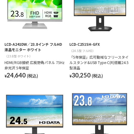
LCD-A241DW／23.8インチ フルHD
LCD-C251SH-GFX
液晶モニター ホワイト
（24.5型 フルHD）
（23.8型 ホワイト）
「5年保証」広可動域なフリースタイ
HDMI/RGB接続 広視野角パネル 75Hz
ルスタンド&USB Type-C(R)搭載24.5
非光沢 5年保証
型液晶
24,640
30,250
¥
¥