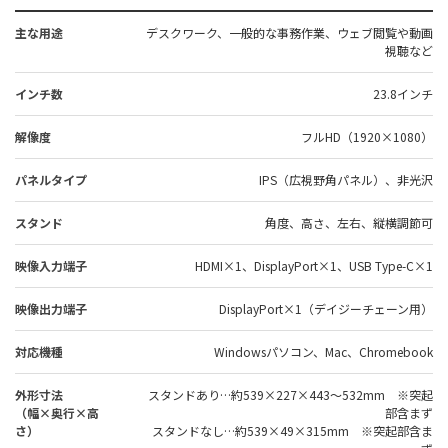
主な用途
デスクワーク、一般的な事務作業、ウェブ閲覧や動画
視聴など
インチ数
23.8インチ
解像度
フルHD（1920×1080）
パネルタイプ
IPS（広視野角パネル）、非光沢
スタンド
角度、高さ、左右、縦横調節可
映像入力端子
HDMI×1、DisplayPort×1、USB Type-C×1
映像出力端子
DisplayPort×1（デイジーチェーン用）
対応機種
Windowsパソコン、Mac、Chromebook
外形寸法
スタンドあり…約539×227×443～532mm ※突起
（幅×奥行×高
部含まず
さ）
スタンドなし…約539×49×315mm ※突起部含ま