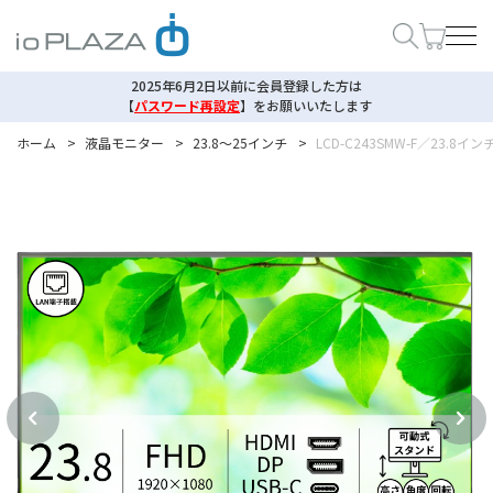
2025年6月2日以前に会員登録した方は
【
パスワード再設定
】
をお願いいたします
ホーム
>
液晶モニター
>
23.8～25インチ
>
LCD-C243SMW-F／23.8