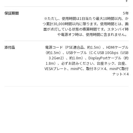
ず
保証期間
5年
※ただし、使用時間は1日当たり最大18時間以内、か
つ累計30,000時間以内に限ります。使用時間とは、画
面が点灯している状態の積算時間です。スタンバイ時
や電源オフ時は、使用時間に含まれません。
添付品
電源コード（PSE適合品、約1.5m）、HDMIケーブル
（約1.5m）、USBケーブル（C-C USB 10Gbps（USB
3.2Gen2）、約1.0m）、DisplayPortケーブル（約
1.8m）、必ずお読みください、台座ネック、台座、
VESAプレート、miniPC、取付ネジ×4、miniPC取付
ナット×4