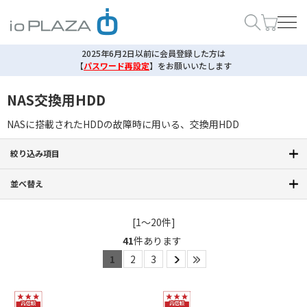
2025年6月2日以前に会員登録した方は
【
パスワード再設定
】
をお願いいたします
NAS交換用HDD
NASに搭載されたHDDの故障時に用いる、交換用HDD
絞り込み項目
並べ替え
[1～20件]
41
件あります
1
2
3