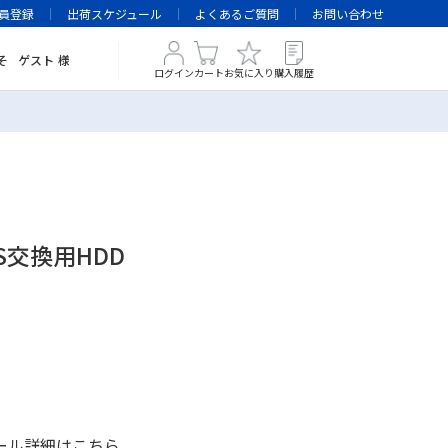
員登録
出荷スケジュール
よくあるご質問
お問い合わせ
そ
ゲスト
様
ログイン
カート
お気に入り
購入履歴
AS交換用HDD
ール詳細は
こちら