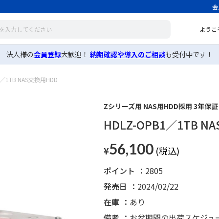
会
ようこ
法人様の
会員登録
大歓迎！
納期確認や導入のご相談
も受付中です！
1／1TB NAS交換用HDD
Zシリーズ用 NAS用HDD採用 3年保証
HDLZ-OPB1／1TB N
56,100
¥
ポイント
2805
発売日
2024/02/22
在庫
あり
備考
お盆期間の出荷スケジュ