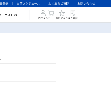
員登録
出荷スケジュール
よくあるご質問
お問い合わせ
そ
ゲスト
様
ログイン
カート
お気に入り
購入履歴
。