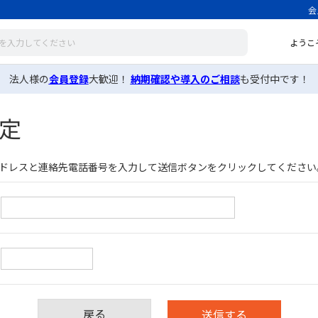
会
ようこ
法人様の
会員登録
大歓迎！
納期確認や導入のご相談
も受付中です！
定
ドレスと連絡先電話番号を入力して送信ボタンをクリックしてください
戻る