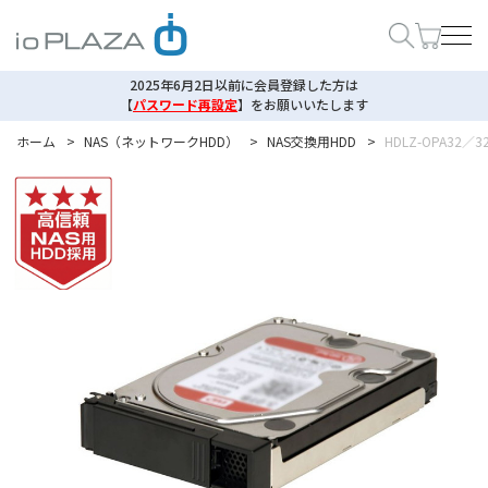
2025年6月2日以前に会員登録した方は
【
パスワード再設定
】
をお願いいたします
ホーム
>
NAS（ネットワークHDD）
>
NAS交換用HDD
>
HDLZ-OPA32／3