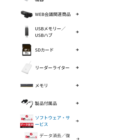
WEB会議関連商品
USBメモリー／
USBハブ
SDカード
リーダーライター
メモリ
製品付属品
ソフトウェア・サ
ービス
データ消去／復