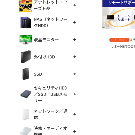
アウトレット・ユ
ーズド品
NAS（ネットワー
クHDD）
液晶モニター
外付けHDD
SSD
セキュリティHDD
／SSD／USBメモ
リー
ネットワーク／通
信
映像・オーディオ
機器