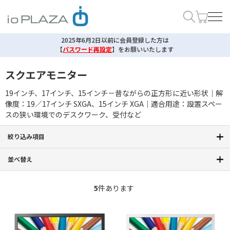
2025年6月2日以前に会員登録した方は
【
パスワード再設定
】
をお願いいたします
スクエアモニター
19インチ、17インチ、15インチ－昔ながらの正方形に近い形状｜解
像度：19／17インチ SXGA、15インチ XGA｜適合用途：設置スペー
スの狭い環境でのデスクワーク、受付など
絞り込み項目
並べ替え
5
件あります