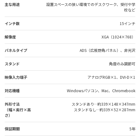
主な用途
設置スペースの狭い環境でのデスクワーク、受付や学
校など
インチ数
15インチ
解像度
XGA（1024×768）
パネルタイプ
ADS（広視野角パネル）、非光沢
スタンド
角度のみ調節可
映像入力端子
アナログRGB×1、DVI-D×1
対応機種
Windowsパソコン、Mac、Chromebook
外形寸法
スタンドあり…約339×148×347mm
（幅×奥行×高
スタンドなし…約339×52×287mm
さ）
保証期間
5年