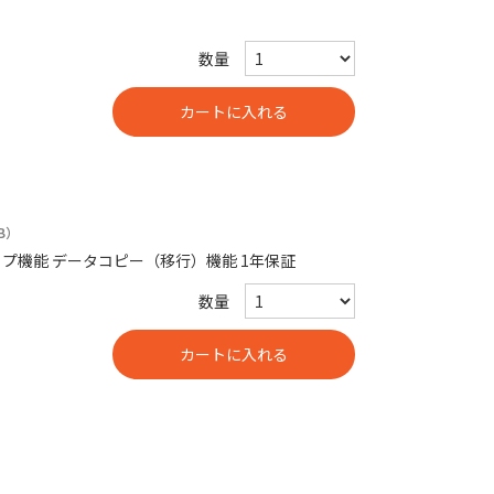
数量
B）
ックアップ機能 データコピー（移行）機能 1年保証
数量