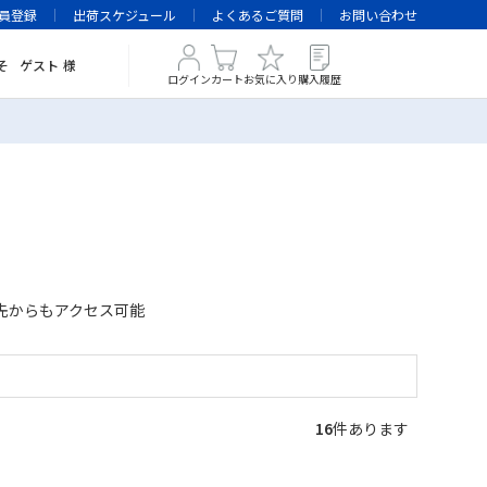
員登録
出荷スケジュール
よくあるご質問
お問い合わせ
そ
ゲスト
様
ログイン
カート
お気に入り
購入履歴
先からもアクセス可能
16
件あります