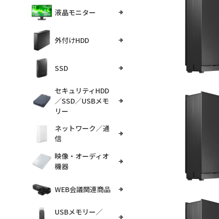
液晶モニター
外付けHDD
SSD
セキュリティHDD
／SSD／USBメモ
リー
ネットワーク／通
信
映像・オーディオ
機器
WEB会議関連商品
USBメモリー／