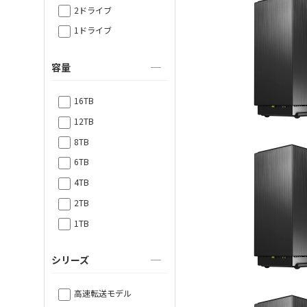
2ドライブ
1ドライブ
容量
16TB
12TB
8TB
6TB
4TB
2TB
1TB
シリーズ
高速転送モデル