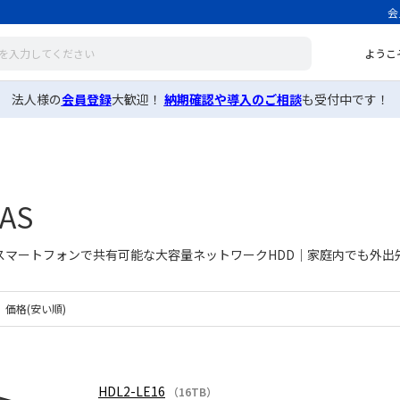
会
ようこ
法人様の
会員登録
大歓迎！
納期確認や導入のご相談
も受付中です！
AS
スマートフォンで共有可能な大容量ネットワークHDD｜家庭内でも外出
価格(安い順)
HDL2-LE16
（16TB）