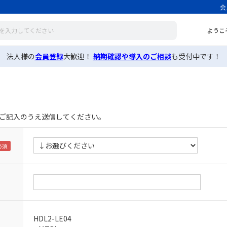
会
ようこ
法人様の
会員登録
大歓迎！
納期確認や導入のご相談
も受付中です！
ご記入のうえ送信してください。
HDL2-LE04