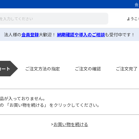
会
ようこ
法人様の
会員登録
大歓迎！
納期確認や導入のご相談
も受付中です！
カート
ご注文方法の指定
ご注文の確認
ご注文完了
品が入っておりません。
の 「お買い物を続ける」 をクリックしてください。
>