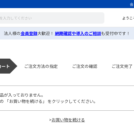
会
ようこ
法人様の
会員登録
大歓迎！
納期確認や導入のご相談
も受付中です！
カート
ご注文方法の指定
ご注文の確認
ご注文完了
品が入っておりません。
の 「お買い物を続ける」 をクリックしてください。
>