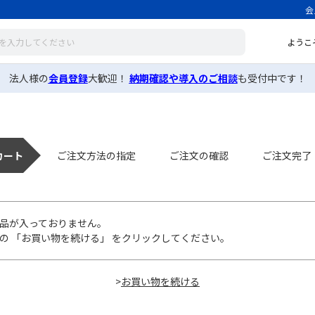
会
ようこ
法人様の
会員登録
大歓迎！
納期確認や導入のご相談
も受付中です！
カート
ご注文方法の指定
ご注文の確認
ご注文完了
品が入っておりません。
の 「お買い物を続ける」 をクリックしてください。
>