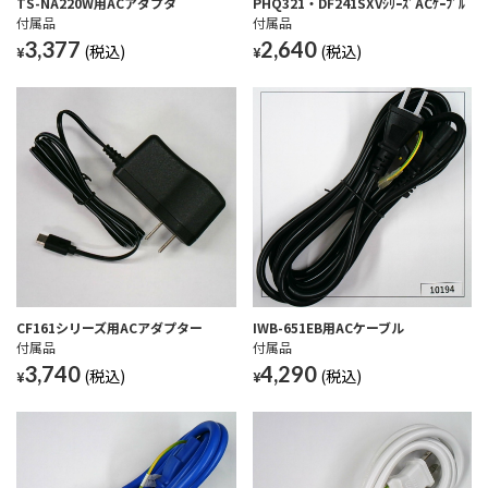
TS-NA220W用ACアダプタ
PHQ321・DF241SXVｼﾘｰｽﾞACｹｰﾌﾞﾙ
付属品
付属品
3,377
2,640
¥
¥
CF161シリーズ用ACアダプター
IWB-651EB用ACケーブル
付属品
付属品
3,740
4,290
¥
¥