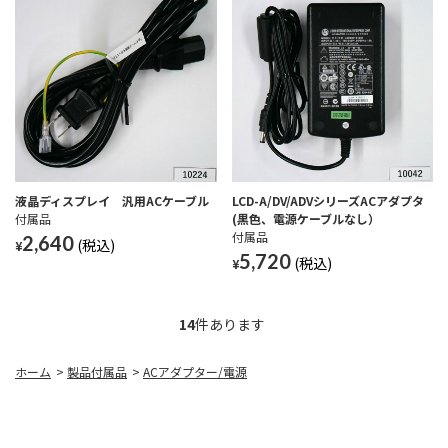
液晶ディスプレイ 汎用ACケーブル
LCD-A/DV/ADVシリーズACアダプタ
付属品
(黒色、電源ケーブルなし）
付属品
2,640
¥
5,720
¥
14
件あります
ホーム
>
製品付属品
>
ACアダプター/電源