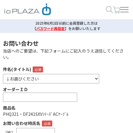
2025年6月2日以前に会員登録した方は
【
パスワード再設定
】
をお願いいたします
お問い合わせ
当店へのご要望は、下記フォームにご記入のうえ送信してくださ
い。
件名(タイトル)
オーダーＩＤ
商品名
PHQ321・DF241SXVｼﾘｰｽﾞACｹｰﾌﾞﾙ
お問い合わせ時氏名
［姓］