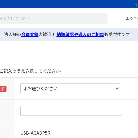
会
ようこ
法人様の
会員登録
大歓迎！
納期確認や導入のご相談
も受付中です！
ご記入のうえ送信してください。
USB-ACADP5R