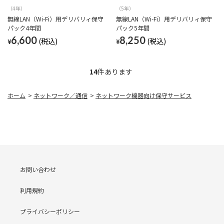
（4年）
（5年）
無線LAN（Wi-Fi）用デリバリィ保守
無線LAN（Wi-Fi）用デリバリィ保守
パック4年間
パック5年間
6,600
8,250
¥
¥
14
件あります
ホーム
>
ネットワーク／通信
>
ネットワーク機器向け保守サービス
お問い合わせ
利用規約
プライバシーポリシー