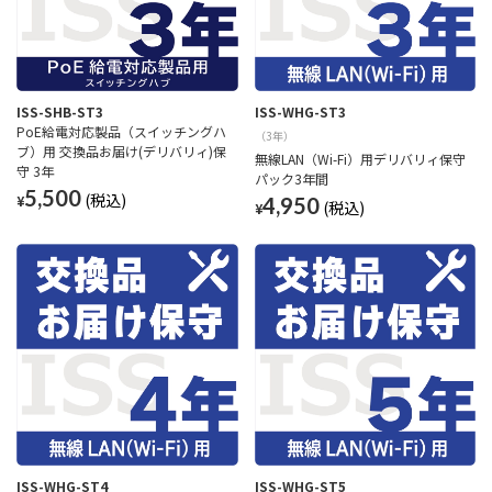
ISS-SHB-ST3
ISS-WHG-ST3
PoE給電対応製品（スイッチングハ
（3年）
ブ）用 交換品お届け(デリバリィ)保
無線LAN（Wi-Fi）用デリバリィ保守
守 3年
パック3年間
5,500
¥
4,950
¥
ISS-WHG-ST4
ISS-WHG-ST5