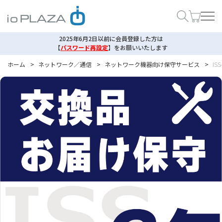
2025年6月2日以前に会員登録した方は
【
パスワード再設定
】
をお願いいたします
ホーム
>
ネットワーク／通信
>
ネットワーク機器向け保守サービス
>
ISS