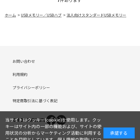
7
件あります
ホーム
>
USBメモリー／USBハブ
>
法人向けスタンダードUSBメモリー
お問い合わせ
利用規約
プライバシーポリシー
特定商取引法に基づく表記
当サイトはクッキー(cookie)を使用します。クッ
キーはサイト内の一部の機能および、サイトの使
用状況の分析からマーケティング活動に利用する
承諾する
ことを目的としています。
個人情報の取扱いにつ
COPYRIGHT (C) I-O DATA DEVICE, INC. Since 2005.9.19