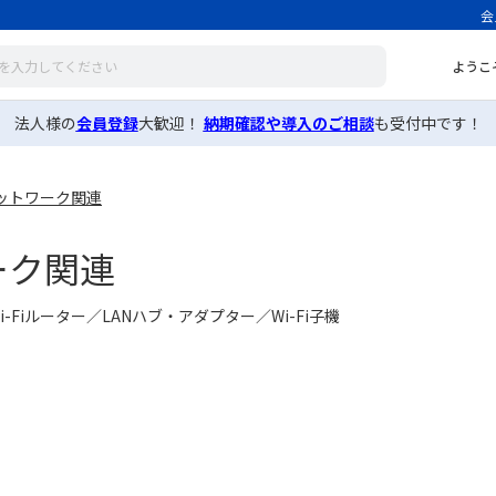
会
ようこ
法人様の
会員登録
大歓迎！
納期確認や導入のご相談
も受付中です！
ットワーク関連
ーク関連
-Fiルーター／LANハブ・アダプター／Wi-Fi子機