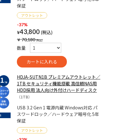
保証
-37%
43,800
¥
￥
70,180
数量
HDJA-SUTN1B プレミアムアウトレット／
1TB セキュリティ機能搭載 高信頼NAS用
HDD採用 法人向け外付けハードディスク
（1TB）
USB 3.2 Gen 1 電源内蔵 Windows対応 パ
スワードロック／ハードウェア暗号化 5年
保証
-32%