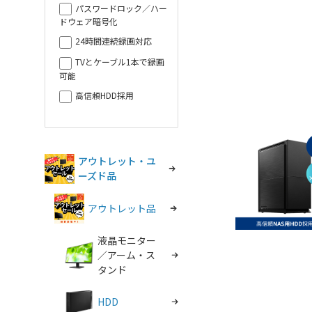
パスワードロック／ハー
ドウェア暗号化
24時間連続録画対応
TVとケーブル1本で録画
可能
高信頼HDD採用
アウトレット・ユ
ーズド品
アウトレット品
液晶モニター
／アーム・ス
タンド
HDD