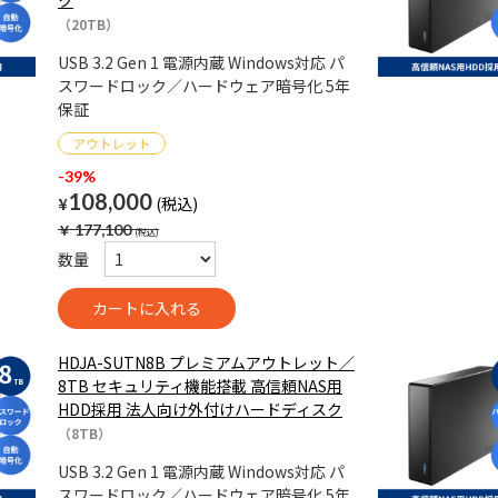
ク
（20TB）
USB 3.2 Gen 1 電源内蔵 Windows対応 パ
スワードロック／ハードウェア暗号化 5年
保証
-39%
108,000
¥
￥
177,100
数量
HDJA-SUTN8B プレミアムアウトレット／
8TB セキュリティ機能搭載 高信頼NAS用
HDD採用 法人向け外付けハードディスク
（8TB）
USB 3.2 Gen 1 電源内蔵 Windows対応 パ
スワードロック／ハードウェア暗号化 5年