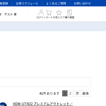
員登録
出荷スケジュール
よくあるご質問
お問い合わせ
そ
ゲスト
様
ログイン
カート
お気に入り
購入履歴
41
件あります
1
2
次
最後
HDW-UTN32 プレミアムアウトレット／