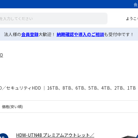
会
ようこ
法人様の
会員登録
大歓迎！
納期確認や導入のご相談
も受付中です！
D
／セキュリティHDD ｜ 16TB、8TB、6TB、5TB、4TB、2TB、1TB
価格(安い順)
HDW-UTN48 プレミアムアウトレット／