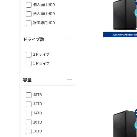
個人向けHDD
法人向けHDD
録画専用HDD
ドライブ数
2ドライブ
1ドライブ
容量
48TB
32TB
24TB
20TB
16TB