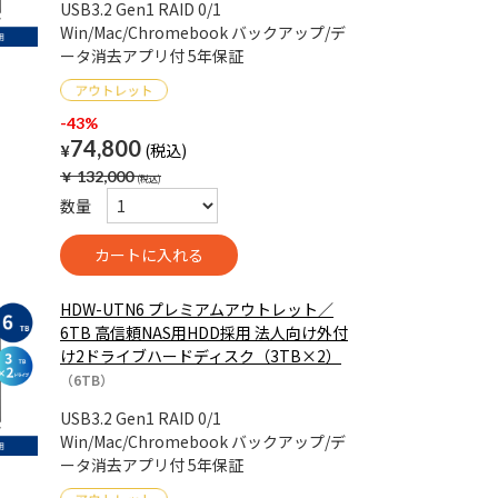
USB3.2 Gen1 RAID 0/1
Win/Mac/Chromebook バックアップ/デ
ータ消去アプリ付 5年保証
-43%
74,800
¥
￥
132,000
数量
HDW-UTN6 プレミアムアウトレット／
6TB 高信頼NAS用HDD採用 法人向け外付
け2ドライブハードディスク（3TB×2）
（6TB）
USB3.2 Gen1 RAID 0/1
Win/Mac/Chromebook バックアップ/デ
ータ消去アプリ付 5年保証