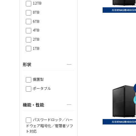
12TB
8TB
6TB
4TB
2TB
1TB
形状
据置型
ポータブル
機能・性能
パスワードロック／ハー
ドウェア暗号化／管理者ソフ
ト対応