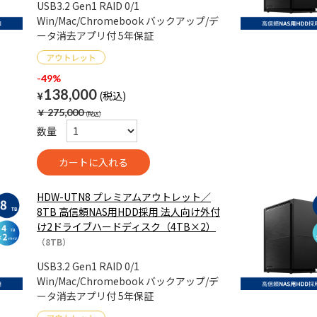
USB3.2 Gen1 RAID 0/1
Win/Mac/Chromebook バックアップ/デ
ータ消去アプリ付 5年保証
-49%
138,000
¥
￥
275,000
数量
HDW-UTN8 プレミアムアウトレット／
8TB 高信頼NAS用HDD採用 法人向け外付
け2ドライブハードディスク（4TB×2）
（8TB）
USB3.2 Gen1 RAID 0/1
Win/Mac/Chromebook バックアップ/デ
ータ消去アプリ付 5年保証