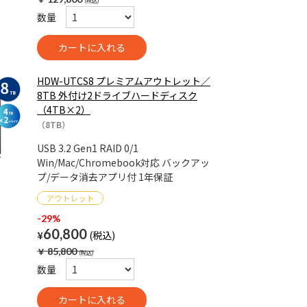
数量
HDW-UTCS8 プレミアムアウトレット／
8TB 外付け2ドライブハードディスク
（4TB×2）
（8TB）
USB 3.2 Gen1 RAID 0/1
Win/Mac/Chromebook対応 バックアッ
プ/データ消去アプリ付 1年保証
-29%
60,800
¥
￥
85,800
数量