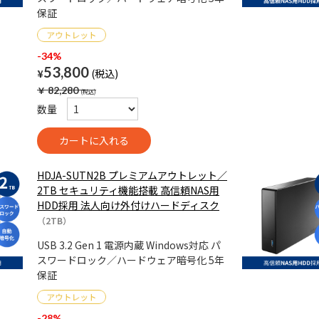
保証
-34%
53,800
¥
￥
82,280
数量
HDJA-SUTN2B プレミアムアウトレット／
2TB セキュリティ機能搭載 高信頼NAS用
HDD採用 法人向け外付けハードディスク
（2TB）
USB 3.2 Gen 1 電源内蔵 Windows対応 パ
スワードロック／ハードウェア暗号化 5年
保証
-28%