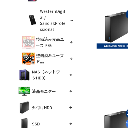
WesternDigit
al /
SandiskProfe
ssional
整備済み良品ユ
ーズド品
整備済みユーズ
ド品
NAS（ネットワー
クHDD）
液晶モニター
外付けHDD
SSD