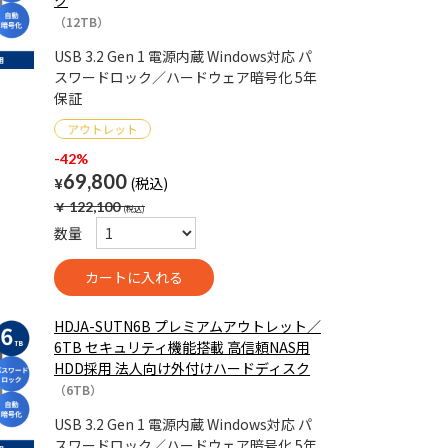
ク
（12TB）
USB 3.2 Gen 1 電源内蔵 Windows対応 パ
スワードロック／ハードウェア暗号化 5年
保証
-42%
69,800
¥
￥
122,100
数量
HDJA-SUTN6B プレミアムアウトレット／
6TB セキュリティ機能搭載 高信頼NAS用
HDD採用 法人向け外付けハードディスク
（6TB）
USB 3.2 Gen 1 電源内蔵 Windows対応 パ
スワードロック／ハードウェア暗号化 5年