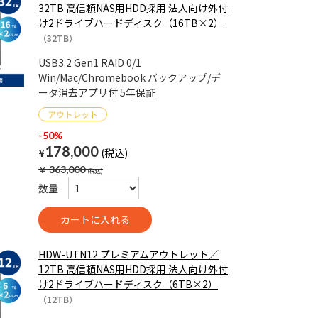
32TB 高信頼NAS用HDD採用 法人向け外付
け2ドライブハードディスク（16TB×2）
（32TB）
USB3.2 Gen1 RAID 0/1
Win/Mac/Chromebook バックアップ/デ
ータ消去アプリ付 5年保証
-50%
178,000
¥
￥
363,000
数量
HDW-UTN12 プレミアムアウトレット／
12TB 高信頼NAS用HDD採用 法人向け外付
け2ドライブハードディスク（6TB×2）
（12TB）