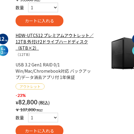
数量
HDW-UTCS12 プレミアムアウトレット／
12TB 外付け2ドライブハードディスク
（6TB×2）
（12TB）
USB 3.2 Gen1 RAID 0/1
Win/Mac/Chromebook対応 バックアッ
プ/データ消去アプリ付 1年保証
-23%
82,800
¥
￥
107,800
数量