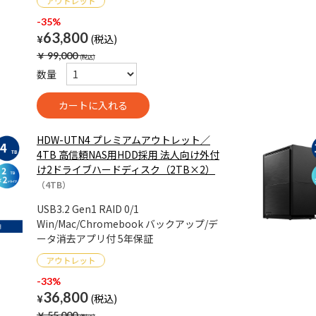
-35%
63,800
¥
￥
99,000
数量
HDW-UTN4 プレミアムアウトレット／
4TB 高信頼NAS用HDD採用 法人向け外付
け2ドライブハードディスク（2TB×2）
（4TB）
USB3.2 Gen1 RAID 0/1
Win/Mac/Chromebook バックアップ/デ
ータ消去アプリ付 5年保証
-33%
36,800
¥
￥
55,000