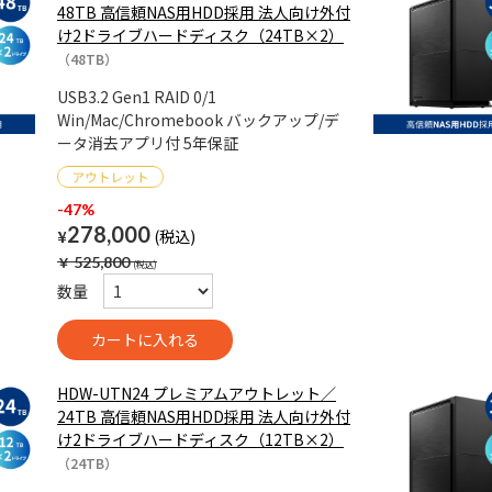
48TB 高信頼NAS用HDD採用 法人向け外付
け2ドライブハードディスク（24TB×2）
（48TB）
USB3.2 Gen1 RAID 0/1
Win/Mac/Chromebook バックアップ/デ
ータ消去アプリ付 5年保証
-47%
278,000
¥
￥
525,800
数量
HDW-UTN24 プレミアムアウトレット／
24TB 高信頼NAS用HDD採用 法人向け外付
け2ドライブハードディスク（12TB×2）
（24TB）