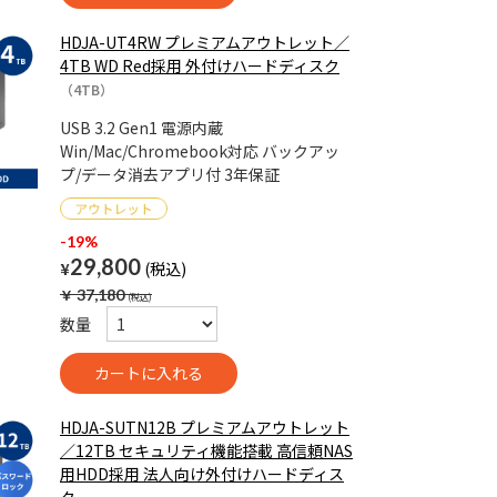
HDJA-UT4RW プレミアムアウトレット／
4TB WD Red採用 外付けハードディスク
（4TB）
USB 3.2 Gen1 電源内蔵
Win/Mac/Chromebook対応 バックアッ
プ/データ消去アプリ付 3年保証
-19%
29,800
¥
￥
37,180
数量
HDJA-SUTN12B プレミアムアウトレット
／12TB セキュリティ機能搭載 高信頼NAS
用HDD採用 法人向け外付けハードディス