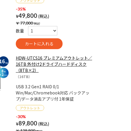
-35%
49,800
¥
￥
77,000
数量
HDW-UTCS16 プレミアムアウトレット／
16TB 外付け2ドライブハードディスク
（8TB×2）
（16TB）
USB 3.2 Gen1 RAID 0/1
Win/Mac/Chromebook対応 バックアッ
プ/データ消去アプリ付 1年保証
-30%
89,800
¥
￥
129,800