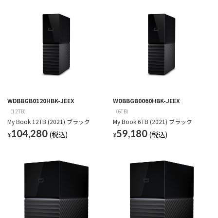
WDBBGB0120HBK-JEEX
WDBBGB0060HBK-JEEX
（12TB）
（6TB）
My Book 12TB (2021) ブラック
My Book 6TB (2021) ブラック
104,280
59,180
¥
¥