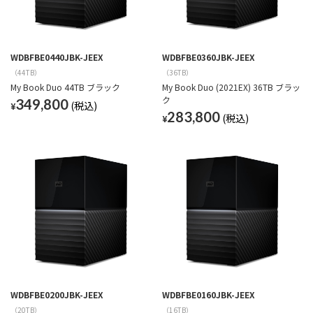
WDBFBE0440JBK-JEEX
WDBFBE0360JBK-JEEX
（44TB）
（36TB）
My Book Duo 44TB ブラック
My Book Duo (2021EX) 36TB ブラッ
ク
349,800
¥
283,800
¥
WDBFBE0200JBK-JEEX
WDBFBE0160JBK-JEEX
（20TB）
（16TB）