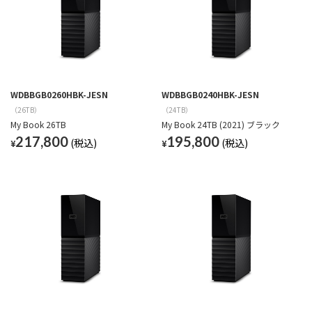
WDBBGB0260HBK-JESN
WDBBGB0240HBK-JESN
（26TB）
（24TB）
My Book 26TB
My Book 24TB (2021) ブラック
217,800
195,800
¥
¥