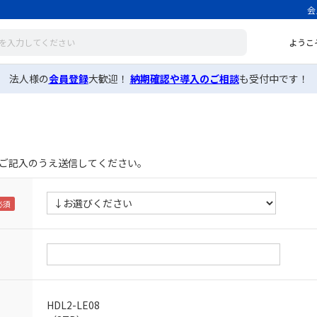
会
ようこ
法人様の
会員登録
大歓迎！
納期確認や導入のご相談
も受付中です！
ご記入のうえ送信してください。
HDL2-LE08