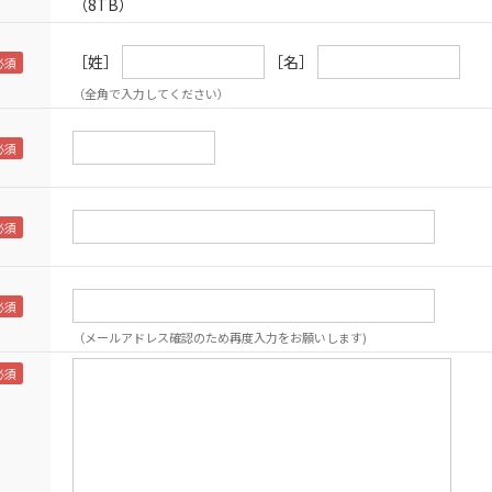
（8TB）
［姓］
［名］
（全角で入力してください）
（メールアドレス確認のため再度入力をお願いします)