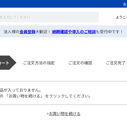
会
ようこ
法人様の
会員登録
大歓迎！
納期確認や導入のご相談
も受付中です！
カート
ご注文方法の指定
ご注文の確認
ご注文完了
品が入っておりません。
の 「お買い物を続ける」 をクリックしてください。
>