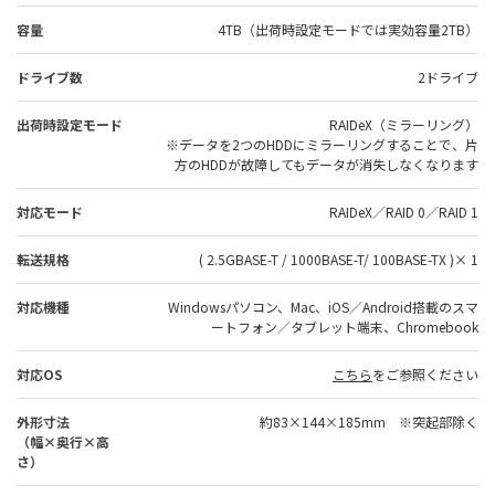
容量
4TB（出荷時設定モードでは実効容量2TB）
ドライブ数
2ドライブ
出荷時設定モード
RAIDeX（ミラーリング）
※データを2つのHDDにミラーリングすることで、片
方のHDDが故障してもデータが消失しなくなります
対応モード
RAIDeX／RAID 0／RAID 1
転送規格
( 2.5GBASE-T / 1000BASE-T/ 100BASE-TX )× 1
対応機種
Windowsパソコン、Mac、iOS／Android搭載のスマ
ートフォン／タブレット端末、Chromebook
対応OS
こちら
をご参照ください
外形寸法
約83×144×185mm ※突起部除く
（幅×奥行×高
さ）