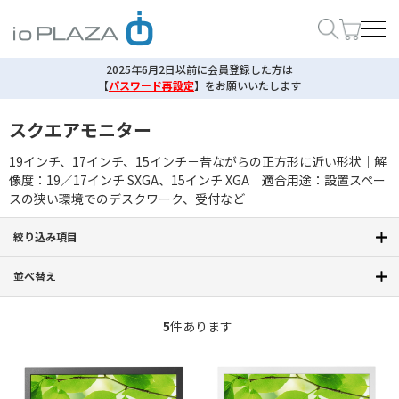
2025年6月2日以前に会員登録した方は
【
パスワード再設定
】
をお願いいたします
スクエアモニター
19インチ、17インチ、15インチ－昔ながらの正方形に近い形状｜解
像度：19／17インチ SXGA、15インチ XGA｜適合用途：設置スペー
スの狭い環境でのデスクワーク、受付など
絞り込み項目
並べ替え
5
件あります