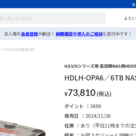
会
ようこ
法人様の
会員登録
大歓迎！
納期確認や導入のご相談
も受付中です！
6／6TB NAS交換用HDD
H/LV/Xシリーズ用 高信頼NAS用HDD
HDLH-OPA6／6TB 
73,810
¥
ポイント
3690
発売日
2024/11/26
在庫
あり（平日11時までの
備考
出荷スケジュール詳細は