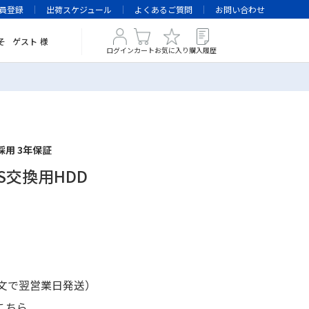
員登録
出荷スケジュール
よくあるご質問
お問い合わせ
そ
ゲスト
様
ログイン
カート
お気に入り
購入履歴
採用 3年保証
NAS交換用HDD
注文で翌営業日発送）
こちら