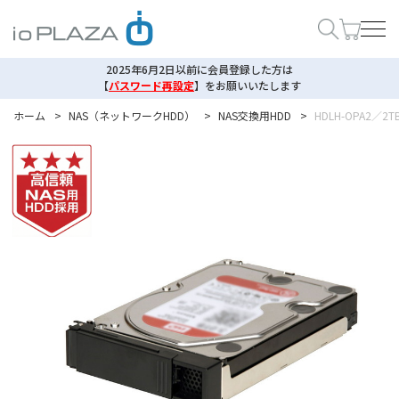
2025年6月2日以前に会員登録した方は
【
パスワード再設定
】
をお願いいたします
ホーム
>
NAS（ネットワークHDD）
>
NAS交換用HDD
>
HDLH-OPA2／2