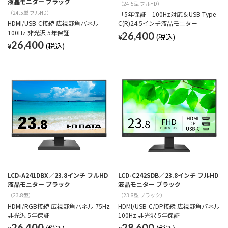
液晶モニター ブラック
（24.5型 フルHD）
（24.5型 フルHD）
「5年保証」100Hz対応＆USB Type-
HDMI/USB-C接続 広視野角パネル
C(R)24.5インチ液晶モニター
100Hz 非光沢 5年保証
26,400
¥
26,400
¥
LCD-A241DBX／23.8インチ フルHD
LCD-C242SDB／23.8インチ フルHD
液晶モニター ブラック
液晶モニター ブラック
（23.8型）
（23.8型 ブラック）
HDMI/RGB接続 広視野角パネル 75Hz
HDMI/USB-C/DP接続 広視野角パネル
非光沢 5年保証
100Hz 非光沢 5年保証
26,400
28,600