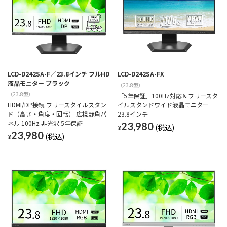
LCD-D242SA-F／23.8インチ フルHD
LCD-D242SA-FX
液晶モニター ブラック
（23.8型）
（23.8型）
「5年保証」100Hz対応＆フリースタ
HDMI/DP接続 フリースタイルスタン
イルスタンドワイド液晶モニター
ド（高さ・角度・回転） 広視野角パ
23.8インチ
ネル 100Hz 非光沢 5年保証
23,980
¥
23,980
¥