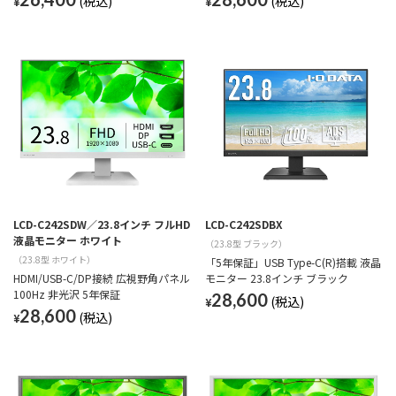
¥
¥
LCD-C242SDW／23.8インチ フルHD
LCD-C242SDBX
液晶モニター ホワイト
（23.8型 ブラック）
（23.8型 ホワイト）
「5年保証」USB Type-C(R)搭載 液晶
HDMI/USB-C/DP接続 広視野角パネル
モニター 23.8インチ ブラック
100Hz 非光沢 5年保証
28,600
¥
28,600
¥