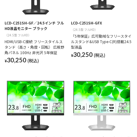
LCD-C251SH-GF／24.5インチ フル
LCD-C251SH-GFX
HD液晶モニター ブラック
（24.5型 フルHD）
（24.5型 フルHD）
「5年保証」広可動域なフリースタイ
HDMI/USB-C接続 フリースタイルス
ルスタンド&USB Type-C(R)搭載24.5
タンド（高さ・角度・回転） 広視野
型液晶
角パネル 100Hz 非光沢 5年保証
30,250
¥
30,250
¥