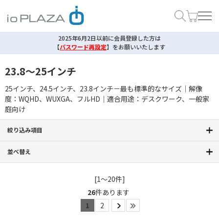
2025年6月2日以前に会員登録した方は
【
パスワード再設定
】
をお願いいたします
23.8～25インチ
25インチ、24.5インチ、23.8インチ－最も標準的なサイズ｜解像
度：WQHD、WUXGA、フルHD｜適合用途：デスクワーク、一般家
庭向け
絞り込み項目
並べ替え
[1～20件]
26
件あります
1
2