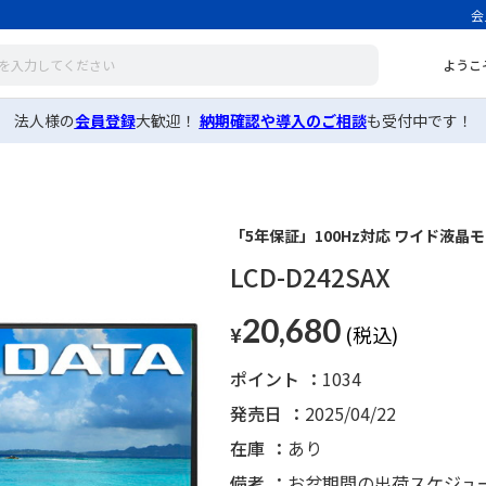
会
ようこ
法人様の
会員登録
大歓迎！
納期確認や導入のご相談
も受付中です！
「5年保証」100Hz対応 ワイド液晶モ
LCD-D242SAX
20,680
¥
ポイント
1034
発売日
2025/04/22
在庫
あり
備考
お盆期間の出荷スケジュ