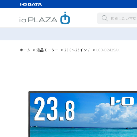
ホーム
>
液晶モニター
>
23.8～25インチ
>
LCD-D242SAX