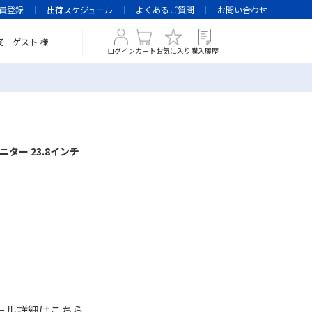
員登録
出荷スケジュール
よくあるご質問
お問い合わせ
そ
ゲスト
様
ログイン
カート
お気に入り
購入履歴
ニター 23.8インチ
ール詳細は
こちら