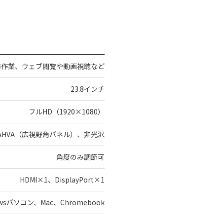
務作業、ウェブ閲覧や動画視聴など
23.8インチ
フルHD（1920×1080）
AHVA（広視野角パネル）、非光沢
角度のみ調節可
HDMI×1、DisplayPort×1
owsパソコン、Mac、Chromebook