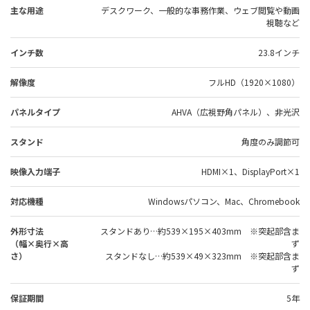
主な用途
デスクワーク、一般的な事務作業、ウェブ閲覧や動画
視聴など
インチ数
23.8インチ
解像度
フルHD（1920×1080）
パネルタイプ
AHVA（広視野角パネル）、非光沢
スタンド
角度のみ調節可
映像入力端子
HDMI×1、DisplayPort×1
対応機種
Windowsパソコン、Mac、Chromebook
外形寸法
スタンドあり…約539×195×403mm ※突起部含ま
（幅×奥行×高
ず
さ）
スタンドなし…約539×49×323mm ※突起部含ま
ず
保証期間
5年