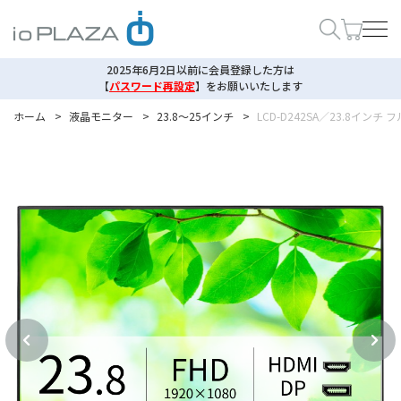
2025年6月2日以前に会員登録した方は
【
パスワード再設定
】
をお願いいたします
ホーム
>
液晶モニター
>
23.8～25インチ
>
LCD-D242SA／23.8イン