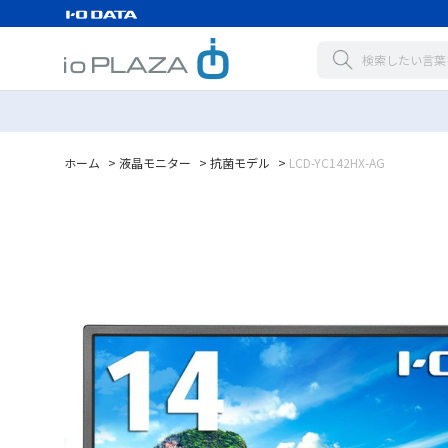
ホーム
>
液晶モニター
>
抗菌モデル
>
LCD-YC142HX-AG