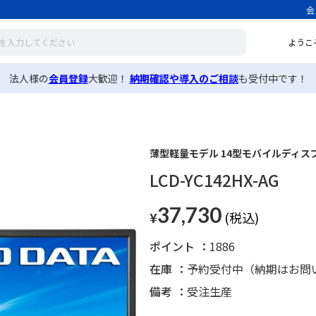
会
ようこ
法人様の
会員登録
大歓迎！
納期確認や導入のご相談
も受付中です！
薄型軽量モデル 14型モバイルディス
LCD-YC142HX-AG
37,730
¥
ポイント
1886
在庫
予約受付中（納期はお問
備考
受注生産