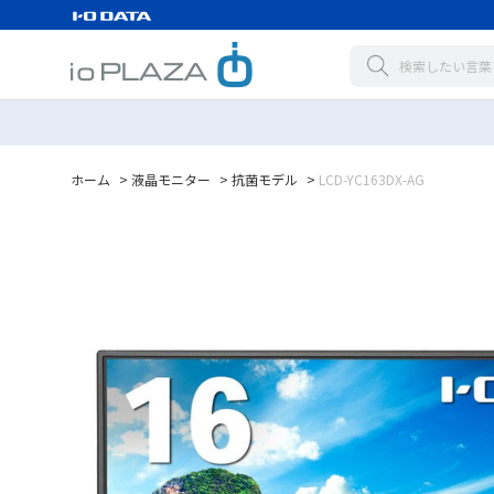
ホーム
>
液晶モニター
>
抗菌モデル
>
LCD-YC163DX-AG