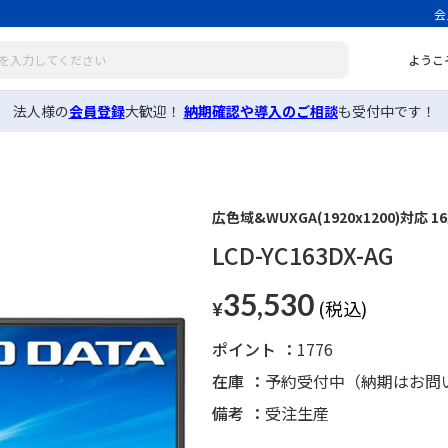
会
ようこ
法人様の
会員登録
大歓迎！
納期確認や導入のご相談
も受付中です！
広色域&WUXGA(1920x1200)対
LCD-YC163DX-AG
35,530
¥
ポイント
1776
在庫
予約受付中（納期はお問
備考
受注生産