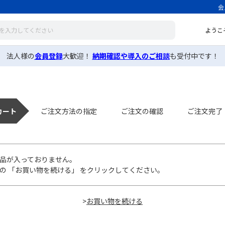
会
ようこ
法人様の
会員登録
大歓迎！
納期確認や導入のご相談
も受付中です！
カート
ご注文方法の指定
ご注文の確認
ご注文完了
品が入っておりません。
の 「お買い物を続ける」 をクリックしてください。
>