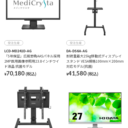
LCD-MD241D-AG
DA-DS6A-AG
「5年保証」広視野角AASパネル採用
耐荷重最大25kg移動式ディスプレイ
2MP医用画像参照用23.8インチワイ
スタンド VESA規格100mm×200mm
ド液晶 抗菌モデル
対応モデル(抗菌)
70,180
41,580
¥
¥