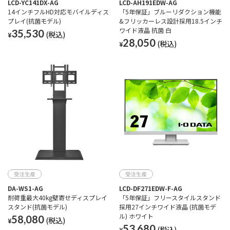
LCD-YC141DX-AG
LCD-AH191EDW-AG
14インチフルHD対応モバイルディス
「5年保証」ブルーリダクション機能
プレイ(抗菌モデル)
&フリッカーレス設計採用18.5インチ
ワイド液晶 抗菌 白
35,530
¥
28,050
¥
DA-WS1-AG
LCD-DF271EDW-F-AG
耐荷重最大40kg壁寄せディスプレイ
「5年保証」フリースタイルスタンド
スタンド(抗菌モデル)
採用27インチワイド液晶 (抗菌モデ
ル) ホワイト
58,080
¥
53,680
¥