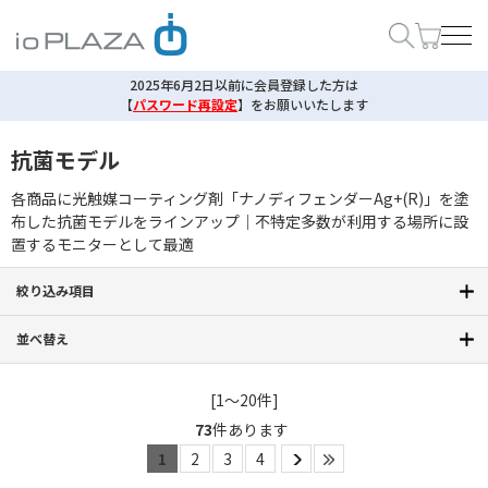
2025年6月2日以前に会員登録した方は
【
パスワード再設定
】
をお願いいたします
抗菌モデル
各商品に光触媒コーティング剤「ナノディフェンダーAg+(R)」を塗
布した抗菌モデルをラインアップ｜不特定多数が利用する場所に設
置するモニターとして最適
絞り込み項目
並べ替え
[1～20件]
73
件あります
1
2
3
4