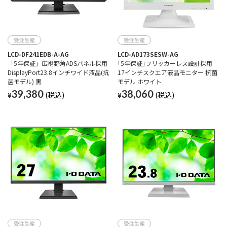
LCD-DF241EDB-A-AG
LCD-AD173SESW-AG
「5年保証」広視野角ADSパネル採用
｢5年保証｣フリッカーレス設計採用
DisplayPort23.8インチワイド液晶(抗
17インチスクエア液晶モニター 抗菌
菌モデル) 黒
モデル ホワイト
39,380
38,060
¥
¥