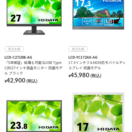
LCD-C271DB-AG
LCD-YC172AX-AG
「5年保証」給電も可能なUSB Type-
17.3インチフルHD対応モバイルディ
C(R)27インチ液晶モニター 抗菌モデ
スプレイ 抗菌モデル
ル ブラック
45,980
¥
42,900
¥