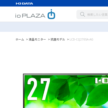
ホーム
>
液晶モニター
>
抗菌モデル
>
LCD-CQ270SA-AG