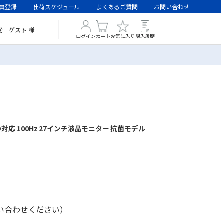
員登録
出荷スケジュール
よくあるご質問
お問い合わせ
そ
ゲスト
様
ログイン
カート
お気に入り
購入履歴
HD対応 100Hz 27インチ液晶モニター 抗菌モデル
い合わせください）