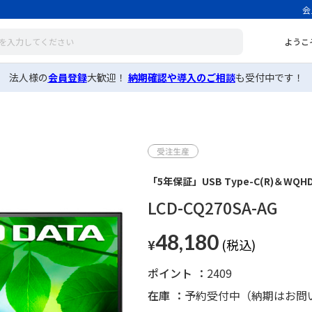
会
ようこ
法人様の
会員登録
大歓迎！
納期確認や導入のご相談
も受付中です！
「5年保証」USB Type-C(R)＆WQ
LCD-CQ270SA-AG
48,180
¥
ポイント
2409
在庫
予約受付中（納期はお問