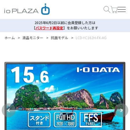
2025年6月2日以前に会員登録した方は
【
パスワード再設定
】
をお願いいたします
ホーム
>
液晶モニター
>
抗菌モデル
>
LCD-YC162H-FX-AG