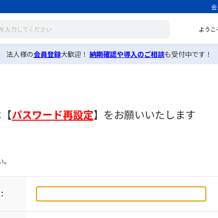
会
ようこ
法人様の
会員登録
大歓迎！
納期確認や導入のご相談
も受付中です！
は
【
パスワード再設定
】
をお願いいたします
い。
：