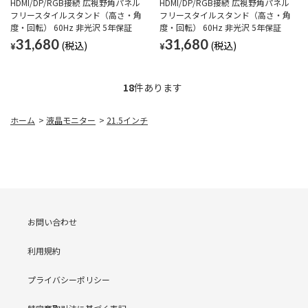
HDMI/DP/RGB接続 広視野角パネル
HDMI/DP/RGB接続 広視野角パネル
フリースタイルスタンド（高さ・角
フリースタイルスタンド（高さ・角
度・回転） 60Hz 非光沢 5年保証
度・回転） 60Hz 非光沢 5年保証
31,680
31,680
¥
¥
18
件あります
ホーム
>
液晶モニター
>
21.5インチ
お問い合わせ
利用規約
プライバシーポリシー