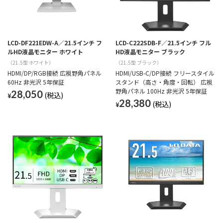
LCD-DF221EDW-A／21.5インチ フ
LCD-C222SDB-F／21.5インチ フル
ルHD液晶モニター ホワイト
HD液晶モニター ブラック
（21.5型 ホワイト）
（21.5型 ブラック）
HDMI/DP/RGB接続 広視野角パネル
HDMI/USB-C/DP接続 フリースタイル
60Hz 非光沢 5年保証
スタンド（高さ・角度・回転） 広視
野角パネル 100Hz 非光沢 5年保証
28,050
¥
28,380
¥