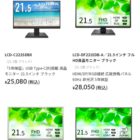
LCD-C222SDBX
LCD-DF221EDB-A／21.5インチ フル
HD液晶モニター ブラック
（21.5型 ブラック）
（21.5型 ブラック）
「5年保証」USB Type-C(R)搭載 液晶
モニター 21.5インチ ブラック
HDMI/DP/RGB接続 広視野角パネル
60Hz 非光沢 5年保証
25,080
¥
28,050
¥