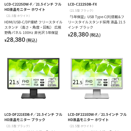
LCD-C222SDW-F／21.5インチ フル
LCD-C222SDB-FX
HD液晶モニター ホワイト
（21.5型 ブラック）
（21.5型 ホワイト）
「5年保証」USB Type-C(R)搭載&フ
HDMI/USB-C/DP接続 フリースタイル
リースタイルスタンド採用 液晶 21.5
スタンド（高さ・角度・回転） 広視
インチ ブラック
野角パネル 100Hz 非光沢 5年保証
28,380
¥
28,380
¥
LCD-DF221EDB-F／21.5インチ フル
LCD-DF221EDW-F／21.5インチ フル
HD液晶モニター ブラック
HD液晶モニター ホワイト
（21.5型 ブラック）
（21.5型 ホワイト）