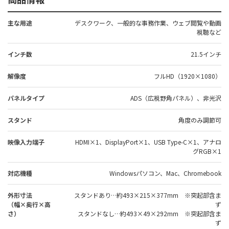
主な用途
デスクワーク、一般的な事務作業、ウェブ閲覧や動画
視聴など
インチ数
21.5インチ
解像度
フルHD（1920×1080）
パネルタイプ
ADS（広視野角パネル）、非光沢
スタンド
角度のみ調節可
映像入力端子
HDMI×1、DisplayPort×1、USB Type-C×1、アナロ
グRGB×1
対応機種
Windowsパソコン、Mac、Chromebook
外形寸法
スタンドあり…約493×215×377mm ※突起部含ま
（幅×奥行×高
ず
さ）
スタンドなし…約493×49×292mm ※突起部含ま
ず