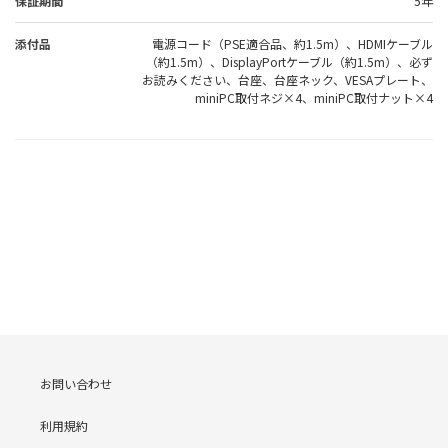
保証期間
5年
添付品
電源コード（PSE適合品、約1.5m）、HDMIケーブル
（約1.5m）、DisplayPortケーブル（約1.5m）、必ず
お読みください、台座、台座ネック、VESAプレート、
miniPC取付ネジ×4、miniPC取付ナット×4
お問い合わせ
利用規約