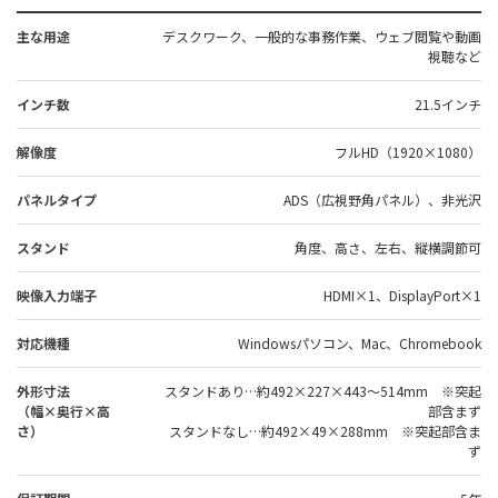
主な用途
デスクワーク、一般的な事務作業、ウェブ閲覧や動画
視聴など
インチ数
21.5インチ
解像度
フルHD（1920×1080）
パネルタイプ
ADS（広視野角パネル）、非光沢
スタンド
角度、高さ、左右、縦横調節可
映像入力端子
HDMI×1、DisplayPort×1
対応機種
Windowsパソコン、Mac、Chromebook
外形寸法
スタンドあり…約492×227×443～514mm ※突起
（幅×奥行×高
部含まず
さ）
スタンドなし…約492×49×288mm ※突起部含ま
ず