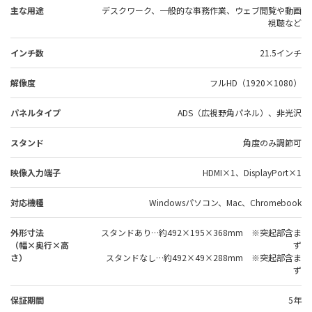
主な用途
デスクワーク、一般的な事務作業、ウェブ閲覧や動画
視聴など
インチ数
21.5インチ
解像度
フルHD（1920×1080）
パネルタイプ
ADS（広視野角パネル）、非光沢
スタンド
角度のみ調節可
映像入力端子
HDMI×1、DisplayPort×1
対応機種
Windowsパソコン、Mac、Chromebook
外形寸法
スタンドあり…約492×195×368mm ※突起部含ま
（幅×奥行×高
ず
さ）
スタンドなし…約492×49×288mm ※突起部含ま
ず
保証期間
5年