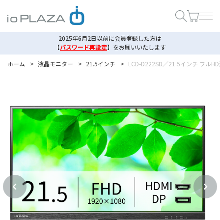
2025年6月2日以前に会員登録した方は
【
パスワード再設定
】
をお願いいたします
ホーム
>
液晶モニター
>
21.5インチ
>
LCD-D222SD／21.5インチ フ