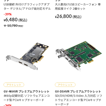
USB接続 外付けグラフィックアダプ
大人数向けUSBスピーカーフォン 専
ター デジタル/アナログ両対応モデル
用拡張マイク 2個セット
-39%
26,800
¥
6,480
¥
￥
10,780
GV-4KHVR プレミアムアウトレット
GV-DSHVR プレミアムアウトレット
4K60p記録対応 ソフトウェアエンコ
SDI/DVI/HDMI/S-Video 入力対応 ソフ
ード型 PCIeキャプチャーボード
トウェアエンコード型 PCIeキャプチ
ャーボード
-34%