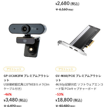
2,680
¥
￥
6,160
GP-UCAM2FM プレミアムアウトレ
GV-4K60/PCIE プレミアムアウトレ
ット
ット
USB接続超広角120°WEBカメラ(3m
4K/60p記録対応 ソフトウェアエンコ
ケーブル付き)
ード型 PCIeキャプチャーボード
-46%
-53%
3,480
18,800
¥
¥
￥
6,490
￥
40,480